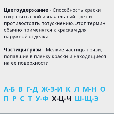
Цветоудержание
- Способность краски
сохранять свой изначальный цвет и
противостоять потускнению. Этот термин
обычно применятся к краскам для
наружной отделки.
Частицы грязи
- Мелкие частицы грязи,
попавшие в пленку краски и находящиеся
на ее поверхности.
А-Б
В
Г-Д
Ж-З-И
К
Л
М-Н
О
П
Р
С
Т
У-Ф
Х-Ц-Ч
Ш-Щ-Э