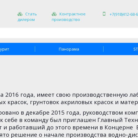
Стать
Контрактное
+7(918)412-68-
дилером
производство
урит
Панорама
S
ла 2016 года, имеет свою производственную л
 красок, грунтовок акриловых красок и матер
ано в декабре 2015 года, руководством ком
а к себе в команду был приглашен Главный Те
и работавший до этого времени в Концерне Es
ято решение о начале производства водно-дис