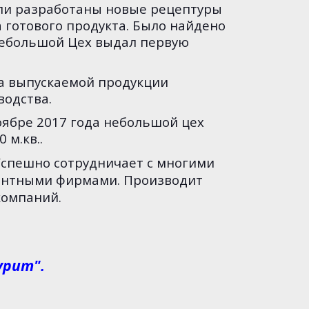
ыли разработаны новые рецептуры
 готового продукта. Было найдено
 небольшой Цех выдал первую
 выпускаемой продукции
водства.
оябре 2017 года небольшой цех
м.кв..
Успешно сотрудничает с многими
онтными фирмами. Производит
компаний.
урит".