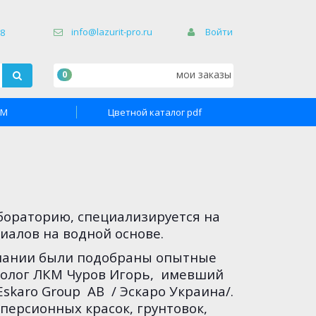
×
info@lazurit-pro.ru
Войти
68
мои заказы
0
TM
Цветной каталог pdf
абораторию, специализируется на
иалов на водной основе.
пании были подобраны опытные
хнолог ЛКМ Чуров Игорь, имевший
karo Group AB / Эскаро Украина/.
персионных красок, грунтовок,