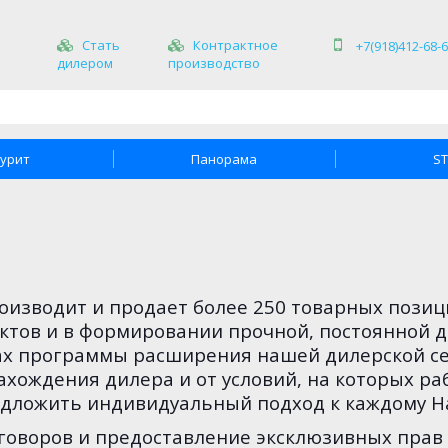
Стать
Контрактное
+7(918)412-68-
дилером
производство
урит
Панорама
S
роизводит и продает более 250 товарных пози
ктов и в формировании прочной, постоянной д
ах программы расширения нашей дилерской сет
нахождения дилера и от
условий, на которых р
дложить индивидуальный подход к каждому Н
оворов и предоставление эксклюзивных прав