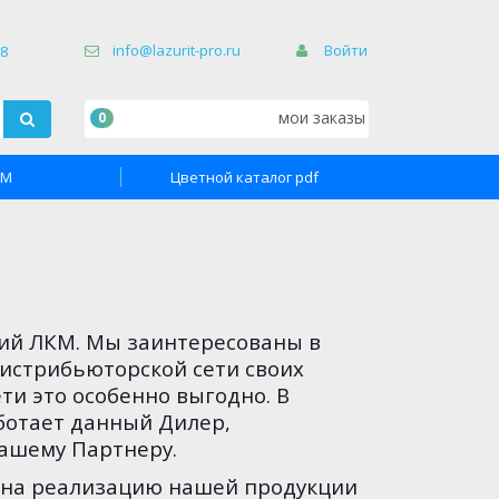
×
info@lazurit-pro.ru
Войти
68
мои заказы
0
TM
Цветной каталог pdf
ций ЛКМ. Мы
заинтересованы в
истрибьюторской сети своих
и это особенно выгодно. В
аботает данный Дилер,
ашему Партнеру.
 на реализацию нашей продукции