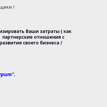
щики /
зировать Ваши затраты ( как
 партнерские отношения с
азвития своего бизнеса /
урит".