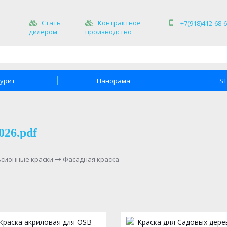
Стать
Контрактное
+7(918)412-68-
дилером
производство
урит
Панорама
S
026.pdf
сионные краски
Фасадная краска