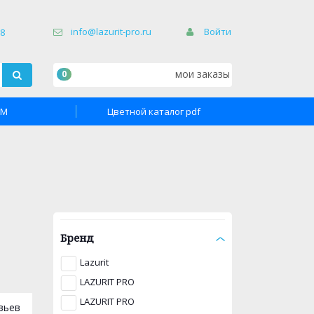
×
info@lazurit-pro.ru
Войти
68
мои заказы
0
TM
Цветной каталог pdf
Бренд
Lazurit
LAZURIT PRO
LAZURIT PRO