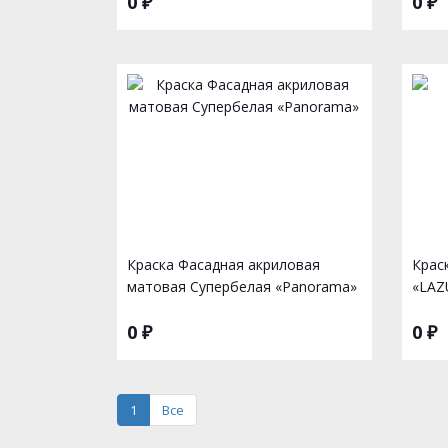
0 ₽
0 ₽
Краска Фасадная акриловая
Крас
матовая Супербелая «Panorama»
«LAZ
0 ₽
0 ₽
1
Все