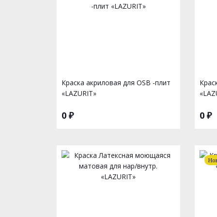
Краска акриловая для OSB -плит
Крас
«LAZURIT»
«LAZ
0 ₽
0 ₽
Но