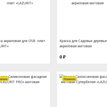
ка акриловая для OSB -плит
Краска для Садовых деревье
URIT»
акриловая матовая
0 ₽
винка
Новинка