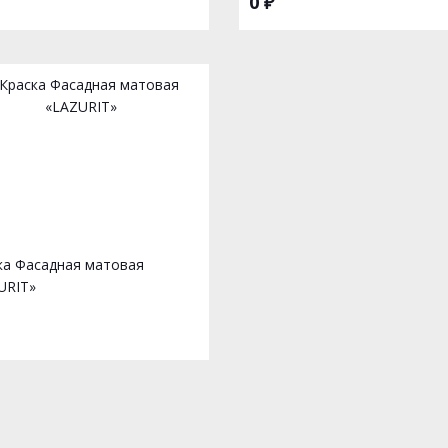
0 ₽
ка Фасадная матовая
URIT»