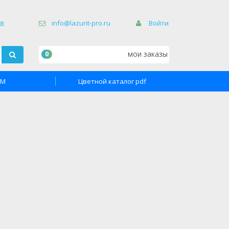
×
info@lazurit-pro.ru
Войти
68
мои заказы
0
TM
Цветной каталог pdf