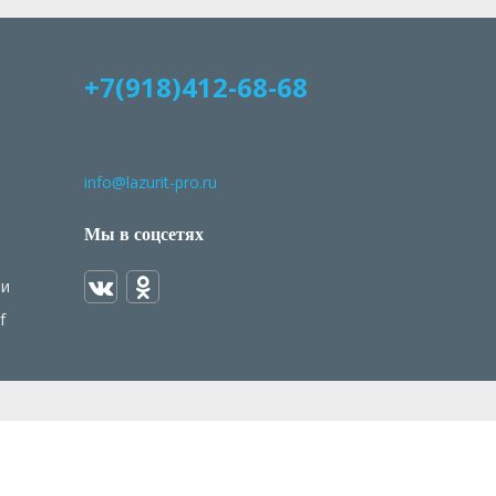
+7(918)412-68-68
info@lazurit-pro.ru
Мы в соцсетях
ми
f