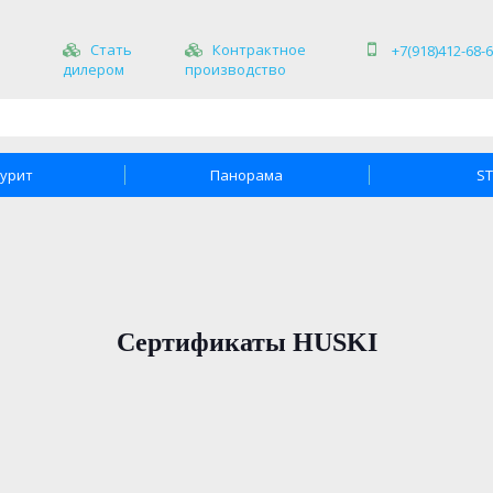
Стать
Контрактное
+7(918)412-68-
дилером
производство
урит
Панорама
S
Сертификаты HUSKI