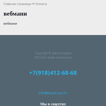
Главная страница
Оплата
вебмани
вебмани
Copyright © завод Лазурит
2023 Все права защищены
+7(918)412-68-68
info@lazurit-pro.ru
Мы в соцсетях