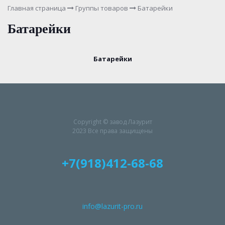
Главная страница
Группы товаров
Батарейки
Батарейки
Батарейки
Copyright © завод Лазурит
2023 Все права защищены
+7(918)412-68-68
info@lazurit-pro.ru