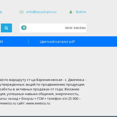
×
info@lazurit-pro.ru
Войти
68
мои заказы
0
TM
Цветной каталог pdf
 по маршруту ст-ца Варениковская - c. Джигинка -
х утвержденных акций по продвижению продукции
 работы в активных продажах от года; Желание
ция, успешные навыки общения, энергичность,
ы: оклад + бонусы + ГСМ + телефон з\п 25 000 –
s@eweiss.ru сайт: www.eweiss.ru