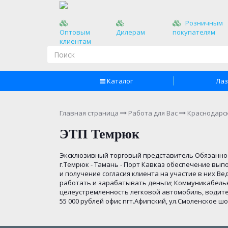
Розничным
Оптовым
Дилерам
покупателям
клиентам
Каталог
Лаз
Главная страница
Работа для Вас
Краснодарс
ЭТП Темрюк
Эксклюзивный торговый представитель Обязанности
г.Темрюк - Тамань - Порт Кавказ обеспечение в
и получение согласия клиента на участие в них В
работать и зарабатывать деньги; Коммуникабельн
целеустремленность легковой автомобиль, водитель
55 000 рублей офис пгт.Афипский, ул.Смоленское шоссе