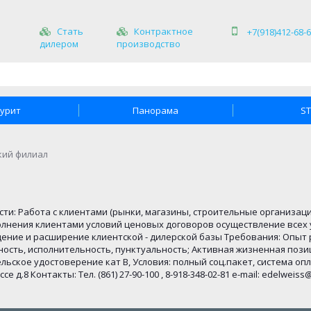
Стать
Контрактное
+7(918)412-68-
дилером
производство
урит
Панорама
S
кий филиал
: Работа с клиентами (рынки, магазины, строительные организации)
ыполнения клиентами условий ценовых договоров осуществление все
едение и расширение клиентской - дилерской базы Требования: Опыт
ость, исполнительность, пунктуальность; Активная жизненная пози
ское удостоверение кат В, Условия: полный соц.пакет, система оплат
 д.8 Контакты: Тел. (861) 27-90-100 , 8-918-348-02-81 e-mail: edelweis