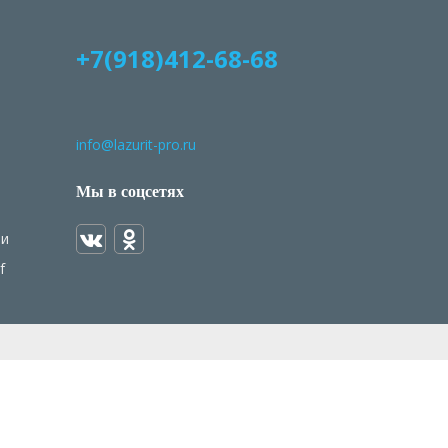
+7(918)412-68-68
info@lazurit-pro.ru
Мы в соцсетях
ми
f