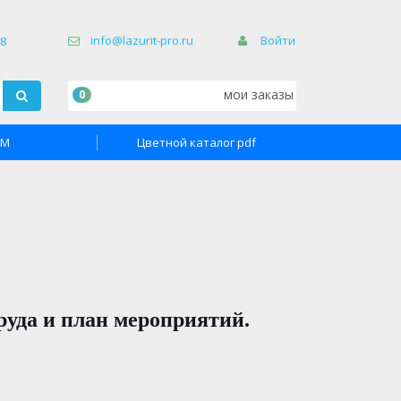
×
info@lazurit-pro.ru
Войти
68
мои заказы
0
TM
Цветной каталог pdf
руда и план мероприятий.