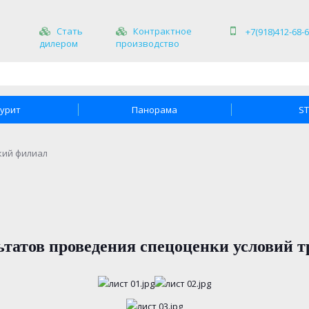
Стать
Контрактное
+7(918)412-68-
дилером
производство
урит
Панорама
S
кий филиал
ьтатов проведения спецоценки условий т