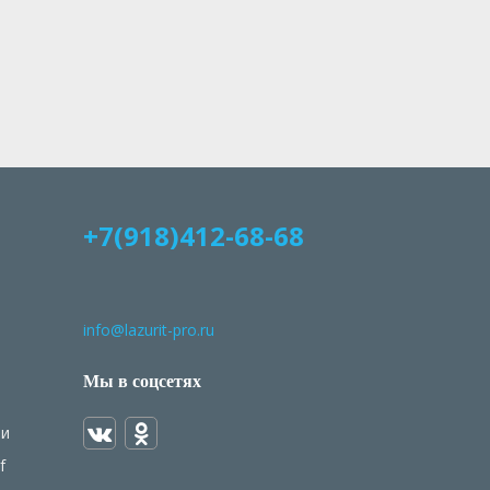
+7(918)412-68-68
info@lazurit-pro.ru
Мы в соцсетях
ми
f